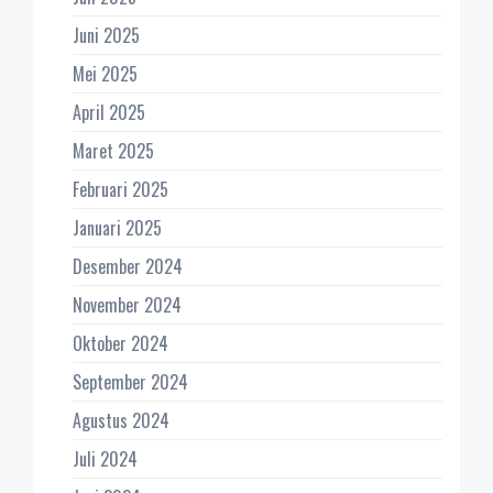
Juni 2025
Mei 2025
April 2025
Maret 2025
Februari 2025
Januari 2025
Desember 2024
November 2024
Oktober 2024
September 2024
Agustus 2024
Juli 2024