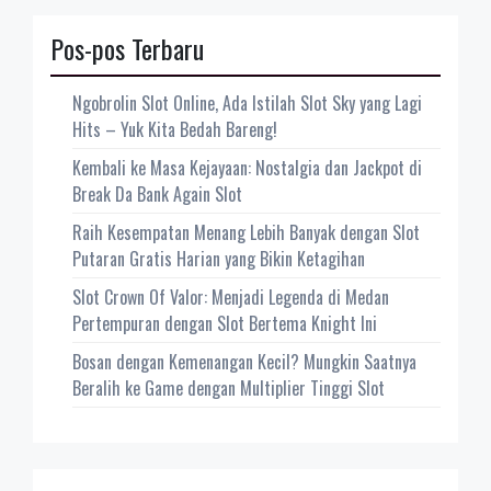
Pos-pos Terbaru
Ngobrolin Slot Online, Ada Istilah Slot Sky yang Lagi
Hits – Yuk Kita Bedah Bareng!
Kembali ke Masa Kejayaan: Nostalgia dan Jackpot di
Break Da Bank Again Slot
Raih Kesempatan Menang Lebih Banyak dengan Slot
Putaran Gratis Harian yang Bikin Ketagihan
Slot Crown Of Valor: Menjadi Legenda di Medan
Pertempuran dengan Slot Bertema Knight Ini
Bosan dengan Kemenangan Kecil? Mungkin Saatnya
Beralih ke Game dengan Multiplier Tinggi Slot