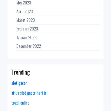
Mei 2023
April 2023
Maret 2023
Februari 2023
Januari 2023
Desember 2022
Trending
slot gacor
situs slot gacor hari ini
togel online