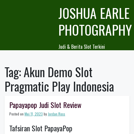
Skip
JOSHUA EARLE
to
content
PHOTOGRAPHY
Judi & Berita Slot Terkini
Tag:
Akun Demo Slot
Pragmatic Play Indonesia
Papayapop Judi Slot Review
Posted on
Mei 11, 2023
by
Jordan Ross
Tafsiran Slot PapayaPop