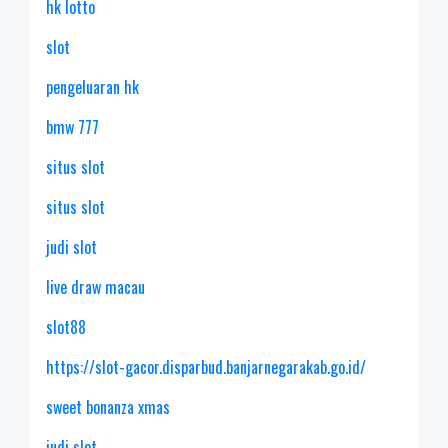
hk lotto
slot
pengeluaran hk
bmw 777
situs slot
situs slot
judi slot
live draw macau
slot88
https://slot-gacor.disparbud.banjarnegarakab.go.id/
sweet bonanza xmas
judi slot