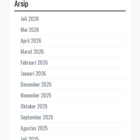
Arsip
Juli 2026
Mei 2026
April 2026
Maret 2026
Februari 2026
Januari 2026
Desember 2025
November 2025
Oktober 2025
September 2025
Agustus 2025
Juli 2025