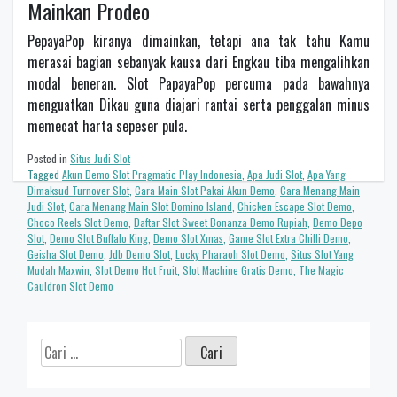
Mainkan Prodeo
PepayaPop kiranya dimainkan, tetapi ana tak tahu Kamu
merasai bagian sebanyak kausa dari Engkau tiba mengalihkan
modal beneran. Slot PapayaPop percuma pada bawahnya
menguatkan Dikau guna diajari rantai serta penggalan minus
memecat harta sepeser pula.
Posted in
Situs Judi Slot
Tagged
Akun Demo Slot Pragmatic Play Indonesia
,
Apa Judi Slot
,
Apa Yang
Dimaksud Turnover Slot
,
Cara Main Slot Pakai Akun Demo
,
Cara Menang Main
Judi Slot
,
Cara Menang Main Slot Domino Island
,
Chicken Escape Slot Demo
,
Choco Reels Slot Demo
,
Daftar Slot Sweet Bonanza Demo Rupiah
,
Demo Depo
Slot
,
Demo Slot Buffalo King
,
Demo Slot Xmas
,
Game Slot Extra Chilli Demo
,
Geisha Slot Demo
,
Jdb Demo Slot
,
Lucky Pharaoh Slot Demo
,
Situs Slot Yang
Mudah Maxwin
,
Slot Demo Hot Fruit
,
Slot Machine Gratis Demo
,
The Magic
Cauldron Slot Demo
Cari
untuk: