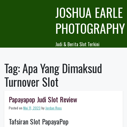
Skip
JOSHUA EARLE
to
content
PHOTOGRAPHY
Judi & Berita Slot Terkini
Tag:
Apa Yang Dimaksud
Turnover Slot
Papayapop Judi Slot Review
Posted on
Mei 11, 2023
by
Jordan Ross
Tafsiran Slot PapayaPop