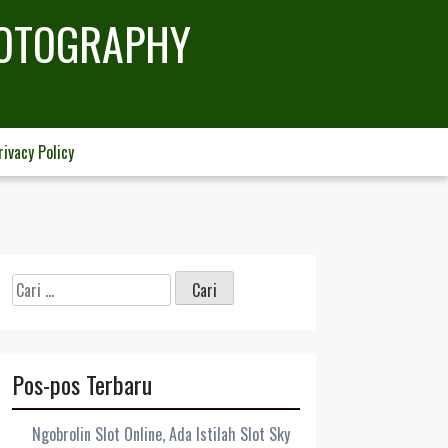
HOTOGRAPHY
rivacy Policy
Cari
untuk:
Pos-pos Terbaru
Ngobrolin Slot Online, Ada Istilah Slot Sky