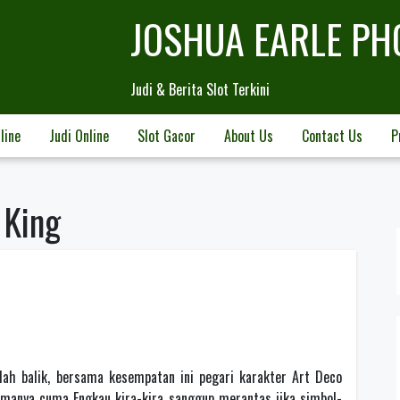
JOSHUA EARLE P
Judi & Berita Slot Terkini
line
Judi Online
Slot Gacor
About Us
Contact Us
P
 King
dah balik, bersama kesempatan ini pegari karakter Art Deco
amanya cuma Engkau kira-kira sanggup merantas jika simbol-