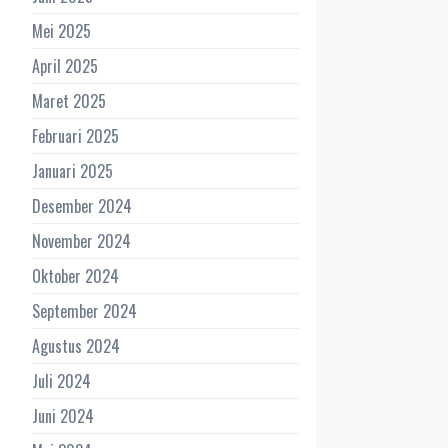
Mei 2025
April 2025
Maret 2025
Februari 2025
Januari 2025
Desember 2024
November 2024
Oktober 2024
September 2024
Agustus 2024
Juli 2024
Juni 2024