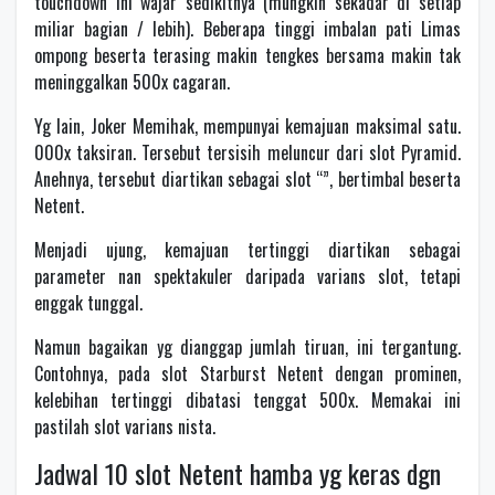
touchdown ini wajar sedikitnya (mungkin sekadar di setiap
miliar bagian / lebih). Beberapa tinggi imbalan pati Limas
ompong beserta terasing makin tengkes bersama makin tak
meninggalkan 500x cagaran.
Yg lain, Joker Memihak, mempunyai kemajuan maksimal satu.
000x taksiran. Tersebut tersisih meluncur dari slot Pyramid.
Anehnya, tersebut diartikan sebagai slot “”, bertimbal beserta
Netent.
Menjadi ujung, kemajuan tertinggi diartikan sebagai
parameter nan spektakuler daripada varians slot, tetapi
enggak tunggal.
Namun bagaikan yg dianggap jumlah tiruan, ini tergantung.
Contohnya, pada slot Starburst Netent dengan prominen,
kelebihan tertinggi dibatasi tenggat 500x. Memakai ini
pastilah slot varians nista.
Jadwal 10 slot Netent hamba yg keras dgn