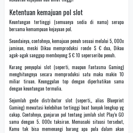
Ketentuan kemajuan pol slot
Keuntungan tertinggi (semuanya sedia di nama) serupa
bersama kemampuan kejayaan pol.
Seandainya, contohnya, kemajuan penuh sesuai melalui 5, 000x
jaminan, meski Dikau memproduksi ronde $ € dua, Dikau
agak-agak sanggup memboyong $ € 10 seperseribu penuh.
Kurang penyuplai slot (seperti, maupun Fantasma Gaming)
menghitungnya secara memproduksi satu maka makin 10
miliar tiruan. Keunggulan top dengan diperhatikan sama
dengan keuntungan termulia.
Sejumlah gede distributor slot (seperti,, alias Blueprint
Gaming) mewatasi kelebihan tertinggi buat banyak lengkap yg
cakap. Contohnya, ganjaran pol tentang jumlah slot Play’n GO
sama dengan 5. 000x taksiran. Memasuki situasi tersebut,
Kamu tak bisa memenangi barang apa pula dalam akan