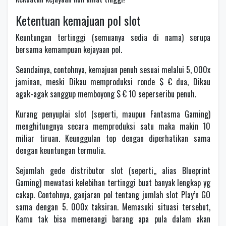
Ketentuan kemajuan pol slot
Keuntungan tertinggi (semuanya sedia di nama) serupa
bersama kemampuan kejayaan pol.
Seandainya, contohnya, kemajuan penuh sesuai melalui 5, 000x
jaminan, meski Dikau memproduksi ronde $ € dua, Dikau
agak-agak sanggup memboyong $ € 10 seperseribu penuh.
Kurang penyuplai slot (seperti, maupun Fantasma Gaming)
menghitungnya secara memproduksi satu maka makin 10
miliar tiruan. Keunggulan top dengan diperhatikan sama
dengan keuntungan termulia.
Sejumlah gede distributor slot (seperti,, alias Blueprint
Gaming) mewatasi kelebihan tertinggi buat banyak lengkap yg
cakap. Contohnya, ganjaran pol tentang jumlah slot Play’n GO
sama dengan 5. 000x taksiran. Memasuki situasi tersebut,
Kamu tak bisa memenangi barang apa pula dalam akan