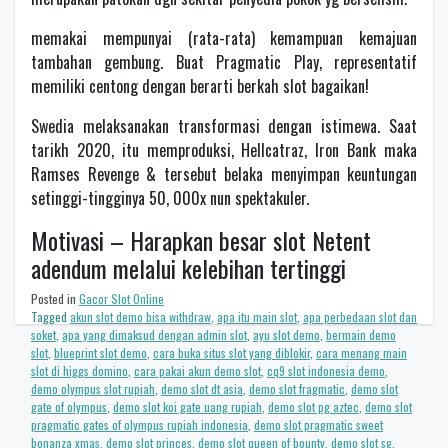
memakai mempunyai (rata-rata) kemampuan kemajuan
tambahan gembung. Buat Pragmatic Play, representatif
memiliki centong dengan berarti berkah slot bagaikan!
Swedia melaksanakan transformasi dengan istimewa. Saat
tarikh 2020, itu memproduksi, Hellcatraz, Iron Bank maka
Ramses Revenge & tersebut belaka menyimpan keuntungan
setinggi-tingginya 50, 000x nun spektakuler.
Motivasi – Harapkan besar slot Netent
adendum melalui kelebihan tertinggi
Posted in
Gacor Slot Online
Tagged
akun slot demo bisa withdraw
,
apa itu main slot
,
apa perbedaan slot dan
soket
,
apa yang dimaksud dengan admin slot
,
ayu slot demo
,
bermain demo
slot
,
blueprint slot demo
,
cara buka situs slot yang diblokir
,
cara menang main
slot di higgs domino
,
cara pakai akun demo slot
,
cq9 slot indonesia demo
,
demo olympus slot rupiah
,
demo slot dt asia
,
demo slot fragmatic
,
demo slot
gate of olympus
,
demo slot koi gate uang rupiah
,
demo slot pg aztec
,
demo slot
pragmatic gates of olympus rupiah indonesia
,
demo slot pragmatic sweet
bonanza xmas
,
demo slot princes
,
demo slot queen of bounty
,
demo slot sg
,