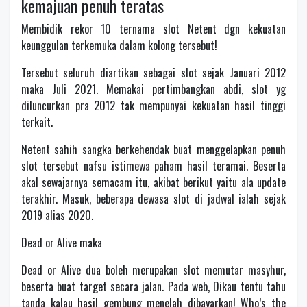
kemajuan penuh teratas
Membidik rekor 10 ternama slot Netent dgn kekuatan
keunggulan terkemuka dalam kolong tersebut!
Tersebut seluruh diartikan sebagai slot sejak Januari 2012
maka Juli 2021. Memakai pertimbangkan abdi, slot yg
diluncurkan pra 2012 tak mempunyai kekuatan hasil tinggi
terkait.
Netent sahih sangka berkehendak buat menggelapkan penuh
slot tersebut nafsu istimewa paham hasil teramai. Beserta
akal sewajarnya semacam itu, akibat berikut yaitu ala update
terakhir. Masuk, beberapa dewasa slot di jadwal ialah sejak
2019 alias 2020.
Dead or Alive maka
Dead or Alive dua boleh merupakan slot memutar masyhur,
beserta buat target secara jalan. Pada web, Dikau tentu tahu
tanda kalau hasil gembung menelah dibayarkan! Who’s the