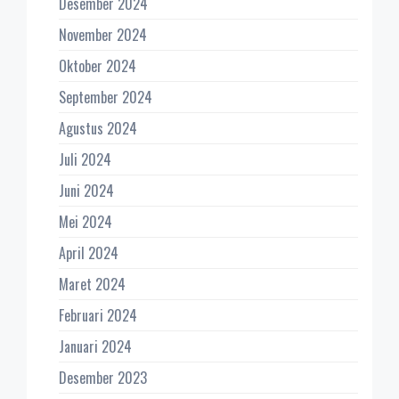
Desember 2024
November 2024
Oktober 2024
September 2024
Agustus 2024
Juli 2024
Juni 2024
Mei 2024
April 2024
Maret 2024
Februari 2024
Januari 2024
Desember 2023