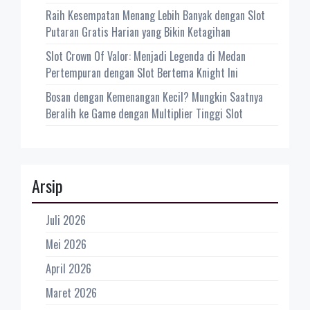
Raih Kesempatan Menang Lebih Banyak dengan Slot
Putaran Gratis Harian yang Bikin Ketagihan
Slot Crown Of Valor: Menjadi Legenda di Medan
Pertempuran dengan Slot Bertema Knight Ini
Bosan dengan Kemenangan Kecil? Mungkin Saatnya
Beralih ke Game dengan Multiplier Tinggi Slot
Arsip
Juli 2026
Mei 2026
April 2026
Maret 2026