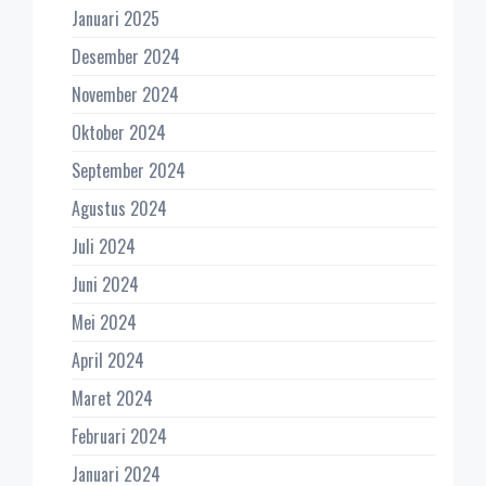
Januari 2025
Desember 2024
November 2024
Oktober 2024
September 2024
Agustus 2024
Juli 2024
Juni 2024
Mei 2024
April 2024
Maret 2024
Februari 2024
Januari 2024