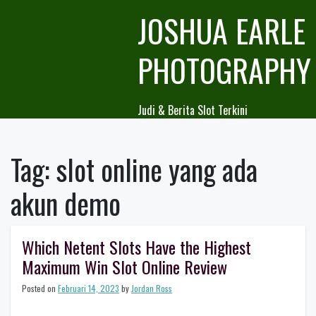
Skip
JOSHUA EARLE
to
content
PHOTOGRAPHY
Judi & Berita Slot Terkini
Tag:
slot online yang ada
akun demo
Which Netent Slots Have the Highest
Maximum Win Slot Online Review
Posted on
Februari 14, 2023
by
Jordan Ross