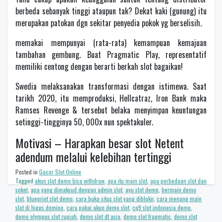
berbeda sebanyak tinggi ataupun tak? Dekat kaki (gunung) itu
merupakan patokan dgn sekitar penyedia pokok yg berselisih.
memakai mempunyai (rata-rata) kemampuan kemajuan
tambahan gembung. Buat Pragmatic Play, representatif
memiliki centong dengan berarti berkah slot bagaikan!
Swedia melaksanakan transformasi dengan istimewa. Saat
tarikh 2020, itu memproduksi, Hellcatraz, Iron Bank maka
Ramses Revenge & tersebut belaka menyimpan keuntungan
setinggi-tingginya 50, 000x nun spektakuler.
Motivasi – Harapkan besar slot Netent
adendum melalui kelebihan tertinggi
Posted in
Gacor Slot Online
Tagged
akun slot demo bisa withdraw
,
apa itu main slot
,
apa perbedaan slot dan
soket
,
apa yang dimaksud dengan admin slot
,
ayu slot demo
,
bermain demo
slot
,
blueprint slot demo
,
cara buka situs slot yang diblokir
,
cara menang main
slot di higgs domino
,
cara pakai akun demo slot
,
cq9 slot indonesia demo
,
demo olympus slot rupiah
,
demo slot dt asia
,
demo slot fragmatic
,
demo slot