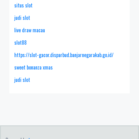
situs slot
judi slot
live draw macau
slot88
https://slot-gacor.disparbud.banjarnegarakab.go.id/
sweet bonanza xmas
judi slot