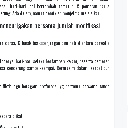
esi, hari-hari jadi bertambah tertutup, & pemeran harus
erung. Ada dalam, namun demikian menjelma melalaikan.
mencurigakan bersama jumlah modifikasi
lan deras, & lunak berkepanjangan diminati diantara penyedia
odenya, hari-hari selaku bertambah kelam, beserta pemeran
asa cenderung sampai-sampai. Bermukim dalam, kendatipun
t fiktif dgn beragam preferensi yg bertemu bersama tanda
 secara diikat
Varians patut