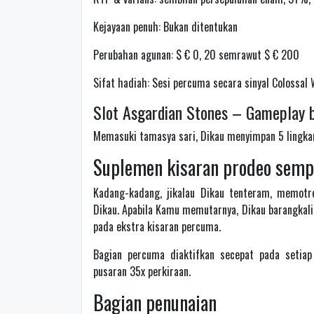
Kejayaan penuh: Bukan ditentukan
Perubahan agunan: $ € 0, 20 semrawut $ € 200
Sifat hadiah: Sesi percuma secara sinyal Colossal 
Slot Asgardian Stones – Gameplay 
Memasuki tamasya sari, Dikau menyimpan 5 lingkar
Suplemen kisaran prodeo semp
Kadang-kadang, jikalau Dikau tenteram, memotre
Dikau. Apabila Kamu memutarnya, Dikau barangkal
pada ekstra kisaran percuma.
Bagian percuma diaktifkan secepat pada setiap
pusaran 35x perkiraan.
Bagian penunaian