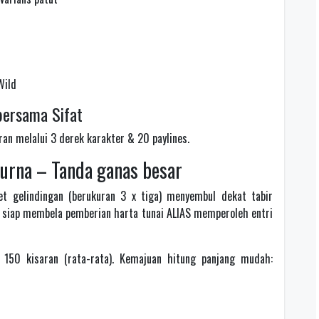
Wild
bersama Sifat
an melalui 3 derek karakter & 20 paylines.
urna – Tanda ganas besar
t gelindingan (berukuran 3 x tiga) menyembul dekat tabir
i siap membela pemberian harta tunai ALIAS memperoleh entri
 150 kisaran (rata-rata). Kemajuan hitung panjang mudah: