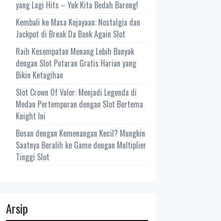
yang Lagi Hits – Yuk Kita Bedah Bareng!
Kembali ke Masa Kejayaan: Nostalgia dan
Jackpot di Break Da Bank Again Slot
Raih Kesempatan Menang Lebih Banyak
dengan Slot Putaran Gratis Harian yang
Bikin Ketagihan
Slot Crown Of Valor: Menjadi Legenda di
Medan Pertempuran dengan Slot Bertema
Knight Ini
Bosan dengan Kemenangan Kecil? Mungkin
Saatnya Beralih ke Game dengan Multiplier
Tinggi Slot
Arsip