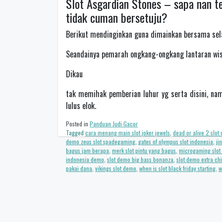
Slot Asgardian Stones – sapa nan t
tidak cuman bersetuju?
Berikut mendinginkan guna dimainkan bersama sel
Seandainya pemarah ongkang-ongkang lantaran wi
Dikau
tak memihak pemberian luhur yg serta disini, n
lulus elok.
Posted in
Panduan Judi Gacor
Tagged
cara menang main slot joker jewels
,
dead or alive 2 slo
demo zeus slot spadegaming
,
gates of olympus slot indonesia
,
ji
bagus jam berapa
,
merk slot pintu yang bagus
,
microgaming slot
indonesia demo
,
slot demo big bass bonanza
,
slot demo extra chil
pakai dana
,
vikings slot demo
,
when is slot black friday starting
,
w