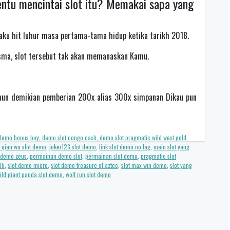
entu mencintai slot itu? Memakai sapa yang
aku hit luhur masa pertama-tama hidup ketika tarikh 2018.
sma, slot tersebut tak akan memanaskan Kamu.
amun demikian pemberian 200x alias 300x simpanan Dikau pun
t demo bonus buy
,
demo slot congo cash
,
demo slot pragmatic wild west gold
,
n qian wa slot demo
,
joker123 slot demo
,
link slot demo no lag
,
main slot yang
 demo zeus
,
permainan demo slot
,
permainan slot demo
,
pragmatic slot
li
,
slot demo micro
,
slot demo treasure of aztec
,
slot max win demo
,
slot yang
ild giant panda slot demo
,
wolf run slot demo