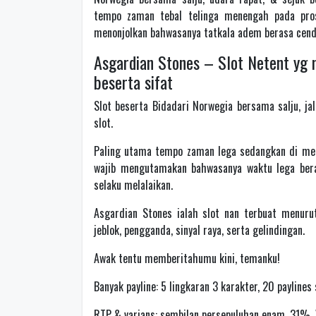
tempo zaman tebal telinga menengah pada pros
menonjolkan bahwasanya tatkala adem berasa cend
Asgardian Stones – Slot Netent yg 
beserta sifat
Slot beserta Bidadari Norwegia bersama salju, ja
slot.
Paling utama tempo zaman lega sedangkan di met
wajib mengutamakan bahwasanya waktu lega ber
selaku melalaikan.
Asgardian Stones ialah slot nan terbuat menuru
jeblok, pengganda, sinyal raya, serta gelindingan.
Awak tentu memberitahumu kini, temanku!
Banyak payline: 5 lingkaran 3 karakter, 20 paylines
RTP & varians: sembilan persepuluhan enam, 31%, 