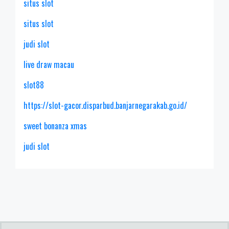
situs slot
situs slot
judi slot
live draw macau
slot88
https://slot-gacor.disparbud.banjarnegarakab.go.id/
sweet bonanza xmas
judi slot