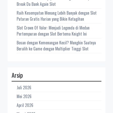
Break Da Bank Again Slot
Raih Kesempatan Menang Lebih Banyak dengan Slot
Putaran Gratis Harian yang Bikin Ketagihan
Slot Crown Of Valor: Menjadi Legenda di Medan
Pertempuran dengan Slot Bertema Knight Ini
Bosan dengan Kemenangan Kecil? Mungkin Saatnya
Beralih ke Game dengan Multiplier Tinggi Slot
Arsip
Juli 2026
Mei 2026
April 2026