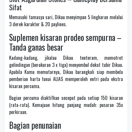
Sifat
Memasuki tamasya sari, Dikau menyimpan 5 lingkaran melalui
3 derek karakter & 20 paylines.
Suplemen kisaran prodeo sempurna –
Tanda ganas besar
Kadang-kadang, jikalau Dikau tenteram, memotret
gelindingan (berukuran 3 x tiga) menyembul dekat tabir Dikau.
Apabila Kamu memutarnya, Dikau barangkali siap membela
pemberian harta tunai ALIAS memperoleh entri pada ekstra
kisaran percuma.
Bagian percuma diaktifkan secepat pada setiap 150 kisaran
(rata-rata). Kemajuan hitung panjang mudah: pusaran 35x
perkiraan.
Bagian penunaian