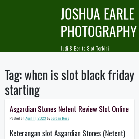
Skip
JOSHUA EARLE
to
content
PHOTOGRAPHY
Judi & Berita Slot Terkini
Tag:
when is slot black friday
starting
Asgardian Stones Netent Review Slot Online
Posted on
April 11, 2023
by
Jordan Ross
Keterangan slot Asgardian Stones (Netent)