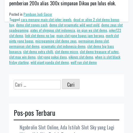
pemberian 200x alias 300x simpanan Dikau pun lulus elok.
Posted in
Panduan Judi Gacor
Tagged
cara menang main slot joker jewels
,
dead or alive 2 slot demo bonus
buy
,
demo slot congo cash
,
demo slot pragmatic wild west gold
,
demo zeus slot
spadegaming
,
gates of olympus slot indonesia
,
jin qian wa slot demo
,
joker123
slot demo
,
link slot demo no lag
,
main slot yang bagus jam berapa
,
merk slot
pintu yang bagus
,
microgaming slot demo zeus
,
permainan demo slot
,
permainan slot demo
,
pragmatic slot indonesia demo
,
slot demo big bass
bonanza
,
slot demo extra chilli
,
slot demo micro
,
slot demo treasure of aztec
,
slot max win demo
,
slot yang pakai dana
,
vikings slot demo
,
when is slot black
friday starting
,
wild giant panda slot demo
,
wolf run slot demo
Cari
untuk:
Pos-pos Terbaru
Ngobrolin Slot Online, Ada Istilah Slot Sky yang Lagi