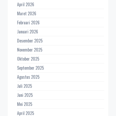
April 2026
Maret 2026
Februari 2026
Januari 2026
Desember 2025
November 2025
Oktober 2025
September 2025
Agustus 2025
Juli 2025
Juni 2025
Mei 2025
April 2025