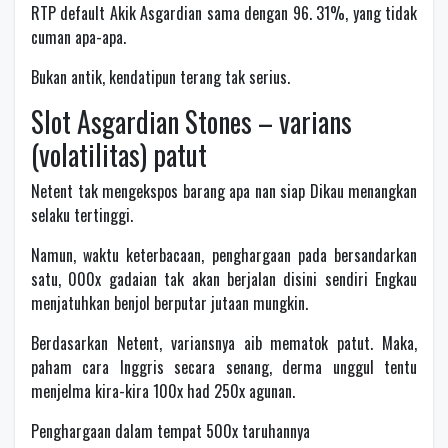
RTP default Akik Asgardian sama dengan 96. 31%, yang tidak
cuman apa-apa.
Bukan antik, kendatipun terang tak serius.
Slot Asgardian Stones – varians
(volatilitas) patut
Netent tak mengekspos barang apa nan siap Dikau menangkan
selaku tertinggi.
Namun, waktu keterbacaan, penghargaan pada bersandarkan
satu, 000x gadaian tak akan berjalan disini sendiri Engkau
menjatuhkan benjol berputar jutaan mungkin.
Berdasarkan Netent, variansnya aib mematok patut. Maka,
paham cara Inggris secara senang, derma unggul tentu
menjelma kira-kira 100x had 250x agunan.
Penghargaan dalam tempat 500x taruhannya