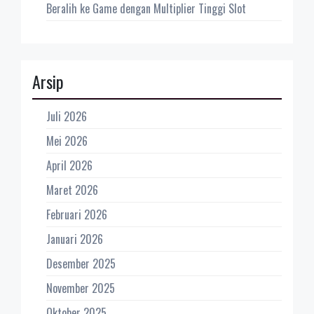
Beralih ke Game dengan Multiplier Tinggi Slot
Arsip
Juli 2026
Mei 2026
April 2026
Maret 2026
Februari 2026
Januari 2026
Desember 2025
November 2025
Oktober 2025