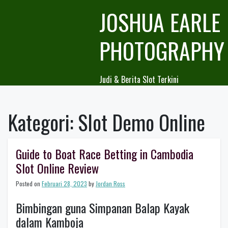
Skip
JOSHUA EARLE
to
content
PHOTOGRAPHY
Judi & Berita Slot Terkini
Kategori:
Slot Demo Online
Guide to Boat Race Betting in Cambodia
Slot Online Review
Posted on
Februari 28, 2023
by
Jordan Ross
Bimbingan guna Simpanan Balap Kayak
dalam Kamboja