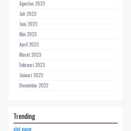
Agustus 2023
Juli 2023
Juni 2023
Mei 2023
April 2023
Maret 2023
Februari 2023
Januari 2023
Desember 2022
Trending
slot gacor