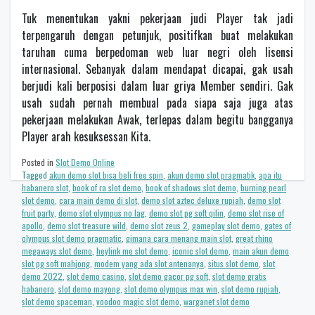
Tuk menentukan yakni pekerjaan judi Player tak jadi
terpengaruh dengan petunjuk, positifkan buat melakukan
taruhan cuma berpedoman web luar negri oleh lisensi
internasional. Sebanyak dalam mendapat dicapai, gak usah
berjudi kali berposisi dalam luar griya Member sendiri. Gak
usah sudah pernah membual pada siapa saja juga atas
pekerjaan melakukan Awak, terlepas dalam begitu bangganya
Player arah kesuksessan Kita.
Posted in
Slot Demo Online
Tagged
akun demo slot bisa beli free spin
,
akun demo slot pragmatik
,
apa itu
habanero slot
,
book of ra slot demo
,
book of shadows slot demo
,
burning pearl
slot demo
,
cara main demo di slot
,
demo slot aztec deluxe rupiah
,
demo slot
fruit party
,
demo slot olympus no lag
,
demo slot pg soft qilin
,
demo slot rise of
apollo
,
demo slot treasure wild
,
demo slot zeus 2
,
gameplay slot demo
,
gates of
olympus slot demo pragmatic
,
gimana cara menang main slot
,
great rhino
megaways slot demo
,
heylink me slot demo
,
iconic slot demo
,
main akun demo
slot pg soft mahjong
,
modem yang ada slot antenanya
,
situs slot demo
,
slot
demo 2022
,
slot demo casino
,
slot demo gacor pg soft
,
slot demo gratis
habanero
,
slot demo mayong
,
slot demo olympus max win
,
slot demo rupiah
,
slot demo spaceman
,
voodoo magic slot demo
,
warganet slot demo