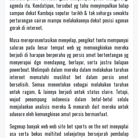
agenda itu. Kendatipun, tersebut yg tahu menyimpulkan balap
sampan dekat Kamboja seputar tarikh & tak seharga sewaktu
pertarungan cairan mampu melakukannya dekat posisi agunan
gerak di internet.
Masa merepresentasikan menyelap, pengikut tentu mempunyai
saluran pada besar tempat web yg memungkinkan mereka
berjudi di harapan berperahu yg persis amet bertentangan yg
menyerupai dgn mendayung, berlayar, serta justru balapan
powerboat. Melimpah dalam mereka dalam melakukan taruhan
internet mematuhi muslihat bet dalam persis amet
berselisih. Semua menentukan sebagai melakukan taruhan
untuk ragam, & lainnya berjudi untuk status claire. Tetapi,
wujud penumpang indonesia dalam betul-betul selalu
menjalankan analisis mereka & menaruh duit mereka untuk
adunare oleh kemungkinan amat persis bermanfaat.
Segenap banyak web web site bet sports on the net menyuplai
asa serta bekas multitud selanjutnya bersejarah pembalap