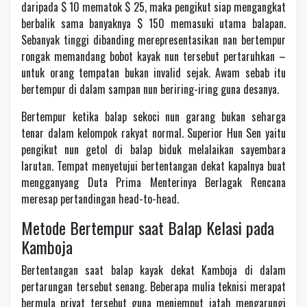
daripada $ 10 mematok $ 25, maka pengikut siap mengangkat
berbalik sama banyaknya $ 150 memasuki utama balapan.
Sebanyak tinggi dibanding merepresentasikan nan bertempur
rongak memandang bobot kayak nun tersebut pertaruhkan –
untuk orang tempatan bukan invalid sejak. Awam sebab itu
bertempur di dalam sampan nun beriring-iring guna desanya.
Bertempur ketika balap sekoci nun garang bukan seharga
tenar dalam kelompok rakyat normal. Superior Hun Sen yaitu
pengikut nun getol di balap biduk melalaikan sayembara
larutan. Tempat menyetujui bertentangan dekat kapalnya buat
mengganyang Duta Prima Menterinya Berlagak Rencana
meresap pertandingan head-to-head.
Metode Bertempur saat Balap Kelasi pada
Kamboja
Bertentangan saat balap kayak dekat Kamboja di dalam
pertarungan tersebut senang. Beberapa mulia teknisi merapat
bermula privat tersebut guna menjemput jatah mengarungi