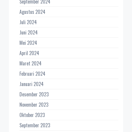
September 2024
Agustus 2024
Juli 2024
Juni 2024
Mei 2024
April 2024
Maret 2024
Februari 2024
Januari 2024
Desember 2023
November 2023
Oktober 2023
September 2023