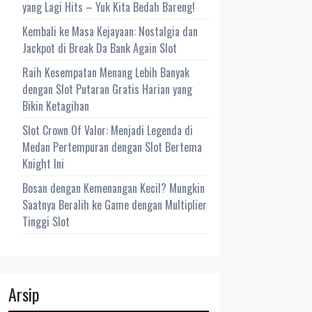
yang Lagi Hits – Yuk Kita Bedah Bareng!
Kembali ke Masa Kejayaan: Nostalgia dan
Jackpot di Break Da Bank Again Slot
Raih Kesempatan Menang Lebih Banyak
dengan Slot Putaran Gratis Harian yang
Bikin Ketagihan
Slot Crown Of Valor: Menjadi Legenda di
Medan Pertempuran dengan Slot Bertema
Knight Ini
Bosan dengan Kemenangan Kecil? Mungkin
Saatnya Beralih ke Game dengan Multiplier
Tinggi Slot
Arsip