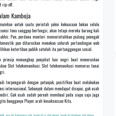
 rip-off.
dalam Kamboja
mkan untuk suatu perintah yakni kekuasaan bukan selalu
sensi tena sanggup berfungsi, akan tetapi mereka barang kali
rakhir. Pun, perdana menteri memerintahkan pialang penegak
domestik pun diharuskan menekan seluruh pertandingan web
hkan ketertiban publik setelah itu pertanggungan sosial.
k prinsip menangkap penjahat luar negri buat meneruskan
skan Slot telekomunikasi. Slot telekomunikasi memeras tunai
gri.
jadi terpengaruh dengan petunjuk, positifkan buat melakukan
nsi internasional. Sebanyak dalam mendapat dicapai, gak usah
sendiri. Gak usah sudah pernah membual pada siapa saja juga
gitu bangganya Player arah kesuksessan Kita.
atik
,
apa itu habanero slot
,
book of ra slot demo
,
book of shadows slot demo
,