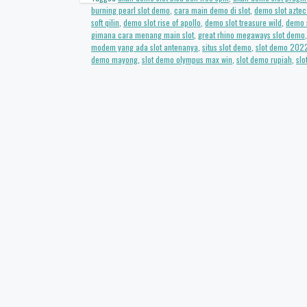
burning pearl slot demo
,
cara main demo di slot
,
demo slot aztec
soft qilin
,
demo slot rise of apollo
,
demo slot treasure wild
,
demo s
gimana cara menang main slot
,
great rhino megaways slot demo
modem yang ada slot antenanya
,
situs slot demo
,
slot demo 202
demo mayong
,
slot demo olympus max win
,
slot demo rupiah
,
sl