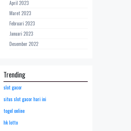
April 2023
Maret 2023
Februari 2023
Januari 2023
Desember 2022
Trending
slot gacor
situs slot gacor hari ini
togel online
hk lotto