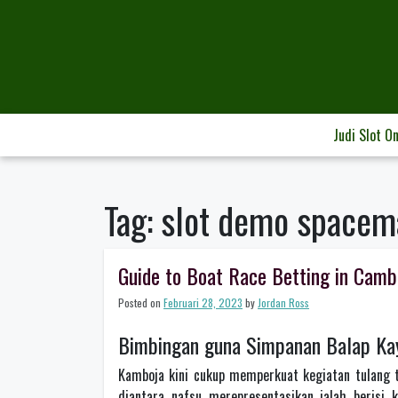
Skip
to
content
Judi Slot On
Tag:
slot demo spacem
Guide to Boat Race Betting in Camb
Posted on
Februari 28, 2023
by
Jordan Ross
Bimbingan guna Simpanan Balap Ka
Kamboja kini cukup memperkuat kegiatan tulang 
diantara nafsu merepresentasikan ialah berisi