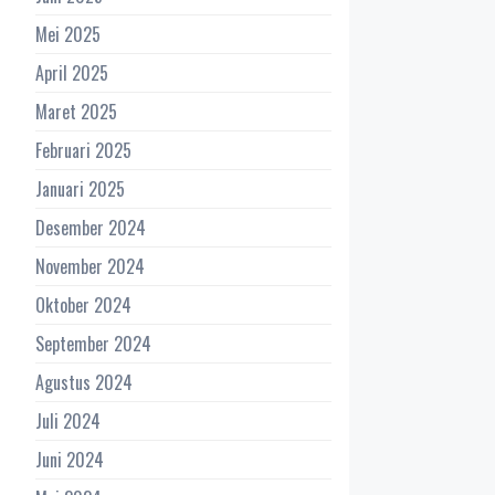
Mei 2025
April 2025
Maret 2025
Februari 2025
Januari 2025
Desember 2024
November 2024
Oktober 2024
September 2024
Agustus 2024
Juli 2024
Juni 2024