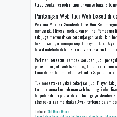
terselesaikan yg jadi menunjukkannya bagai site net
Pantangan Web Judi Web based di 
Perdana Menteri Samdech Tope Hun Sen mengumu
menyangkut lisensi melakukan on line. Pemegang li
tak juga menyerahkan perpanjangan andai izin be
hukum sebagai mempercepat penyelidikan. Daya 
based indebido dalam sekarang beraksi buat memuli
Perintah tersebut nampak sesudah judi penega
perusahaan judi web based ilegitimo buat meneru
tunai dri korban mereka divvt untuk & pada luar ne
Tuk menentukan yakni pekerjaan judi Player tak 
taruhan cuma berpedoman web luar negri oleh lise
berjudi kali berposisi dalam luar griya Member 
atas pekerjaan melakukan Awak, terlepas dalam be
Posted in
Slot Demo Online
Tagged
akun demo slot bisa beli free spin
,
akun demo slot pragm