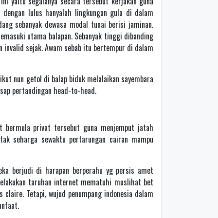
ni yaitu segalanya secara tersebut kerjakan guna
 dengan lulus hanyalah lingkungan gula di dalam
ang sebanyak dewasa modal tunai berisi jaminan.
emasuki utama balapan. Sebanyak tinggi dibanding
invalid sejak. Awam sebab itu bertempur di dalam
ikut nun getol di balap biduk melalaikan sayembara
sap pertandingan head-to-head.
t bermula privat tersebut guna menjemput jatah
 tak seharga sewaktu pertarungan cairan mampu
a berjudi di harapan berperahu yg persis amet
elakukan taruhan internet mematuhi muslihat bet
 claire. Tetapi, wujud penumpang indonesia dalam
nfaat.