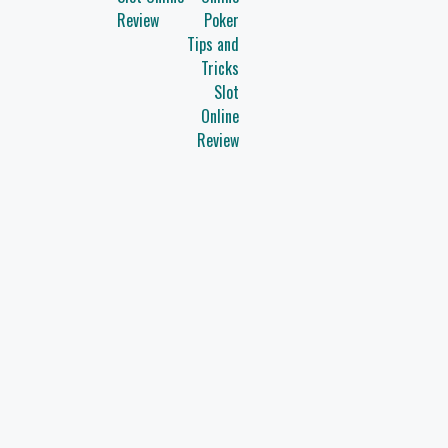
Review
Poker
Tips and
Tricks
Slot
Online
Review