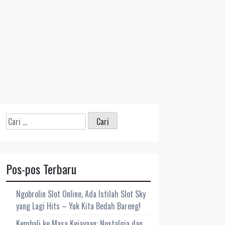
Cari
untuk:
Pos-pos Terbaru
Ngobrolin Slot Online, Ada Istilah Slot Sky
yang Lagi Hits – Yuk Kita Bedah Bareng!
Kembali ke Masa Kejayaan: Nostalgia dan