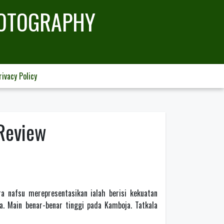
HOTOGRAPHY
rivacy Policy
 Review
a nafsu merepresentasikan ialah berisi kekuatan
. Main benar-benar tinggi pada Kamboja. Tatkala