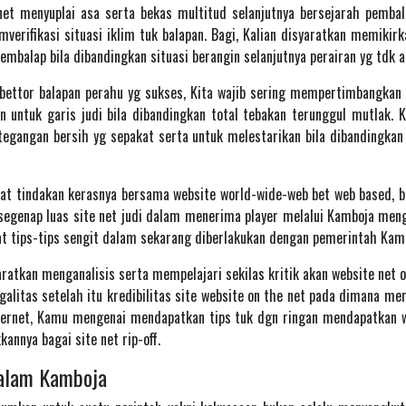
et menyuplai asa serta bekas multitud selanjutnya bersejarah pemba
erifikasi situasi iklim tuk balapan. Bagi, Kalian disyaratkan memikir
embalap bila dibandingkan situasi berangin selanjutnya perairan yg tdk 
i bettor balapan perahu yg sukses, Kita wajib sering mempertimbangkan s
untuk garis judi bila dibandingkan total tebakan terunggul mutlak. 
etegangan bersih yg sepakat serta untuk melestarikan bila dibandingka
 tindakan kerasnya bersama website world-wide-web bet web based, b
i segenap luas site net judi dalam menerima player melalui Kamboja meng
bat tips-tips sengit dalam sekarang diberlakukan dengan pemerintah Kam
yaratkan menganalisis serta mempelajari sekilas kritik akan website net 
legalitas setelah itu kredibilitas site website on the net pada dimana
internet, Kamu mengenai mendapatkan tips tuk dgn ringan mendapatkan 
annya bagai site net rip-off.
dalam Kamboja