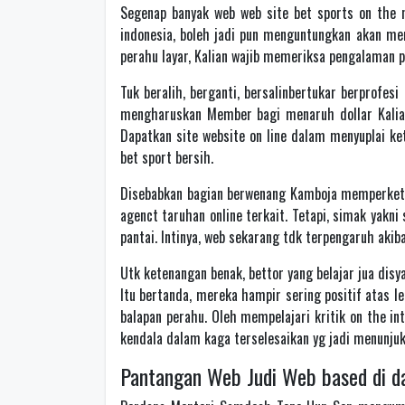
Segenap banyak web web site bet sports on the n
indonesia, boleh jadi pun menguntungkan akan memv
perahu layar, Kalian wajib memeriksa pengalaman p
Tuk beralih, berganti, bersalinbertukar berprofes
mengharuskan Member bagi menaruh dollar Kalian 
Dapatkan site website on line dalam menyuplai k
bet sport bersih.
Disebabkan bagian berwenang Kamboja memperketat
agenct taruhan online terkait. Tetapi, simak yakn
pantai. Intinya, web sekarang tdk terpengaruh aki
Utk ketenangan benak, bettor yang belajar jua dis
Itu bertanda, mereka hampir sering positif atas 
balapan perahu. Oleh mempelajari kritik on the 
kendala dalam kaga terselesaikan yg jadi menunjukk
Pantangan Web Judi Web based di 