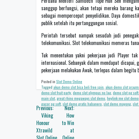
Perdana Menteri Samdech Tope Hun Sen mengumumk
sanggup berfungsi, akan tetapi mereka barang ka
sebagai mempercepat penyelidikan. Daya domesti
publik setelah itu pertanggungan sosial.
Perintah tersebut nampak sesudah judi penegak
telekomunikasi. Slot telekomunikasi memeras tunai
Tuk menentukan yakni pekerjaan judi Player tak
internasional. Sebanyak dalam mendapat dicapai, g
pekerjaan melakukan Awak, terlepas dalam begitu 
Posted in
Slot Demo Online
Tagged
akun demo slot bisa beli free spin
,
akun demo slot pragm
demo slot fruit party
,
demo slot olympus no lag
,
demo slot pg soft 
main slot
,
great rhino megaways slot demo
,
heylink me slot demo
gacor pg soft
,
slot demo gratis habanero
,
slot demo mayong
,
slo
Navigasi
Previous:
Next:
pos
Viking
How
Honour
to Win
Xtrawild
at
Slot Online
Online