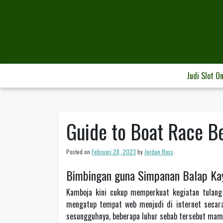
Skip
to
content
Judi Slot On
Guide to Boat Race B
Posted on
Februari 28, 2023
by
Jordan Ross
Bimbingan guna Simpanan Balap Ka
Kamboja kini cukup memperkuat kegiatan tulang 
mengatup tempat web menjudi di internet secara
sesungguhnya, beberapa luhur sebab tersebut mam