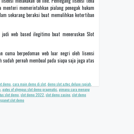
isensi melakukan on line. Pemegang lisensi tena
dana menteri memerintahkan pialang penegak hukum
lam sekarang beraksi buat memulihkan ketertiban
 judi web based ilegitimo buat meneruskan Slot
han cuma berpedoman web luar negri oleh lisensi
sah sudah pernah membual pada siapa saja juga atas
lot demo
,
cara main demo di slot
,
demo slot aztec deluxe rupiah
,
o
,
gates of olympus slot demo pragmatic
,
gimana cara menang
itus slot demo
,
slot demo 2022
,
slot demo casino
,
slot demo
rganet slot demo