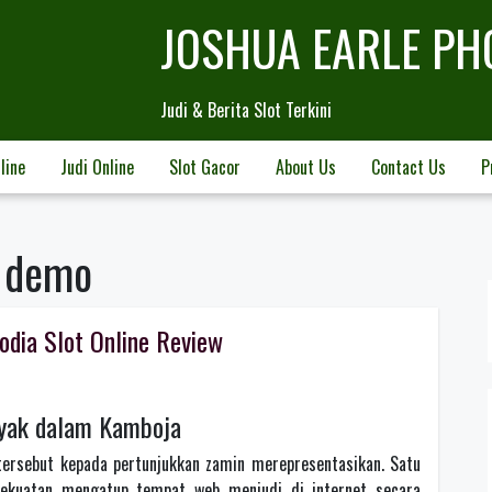
JOSHUA EARLE P
Judi & Berita Slot Terkini
line
Judi Online
Slot Gacor
About Us
Contact Us
P
t demo
odia Slot Online Review
yak dalam Kamboja
tersebut kepada pertunjukkan zamin merepresentasikan. Satu
 kekuatan mengatup tempat web menjudi di internet secara