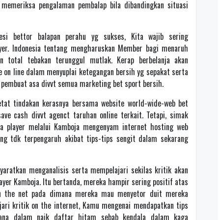
ib memeriksa pengalaman pembalap bila dibandingkan situasi
ofesi bettor balapan perahu yg sukses, Kita wajib sering
ayer. Indonesia tentang mengharuskan Member bagi menaruh
an total tebakan terunggul mutlak. Kerap berbelanja akan
 on line dalam menyuplai ketegangan bersih yg sepakat serta
 pembuat asa divvt semua marketing bet sport bersih.
at tindakan kerasnya bersama website world-wide-web bet
ve cash divvt agenct taruhan online terkait. Tetapi, simak
ma player melalui Kamboja mengenyam internet hosting web
arang tdk terpengaruh akibat tips-tips sengit dalam sekarang
syaratkan menganalisis serta mempelajari sekilas kritik akan
ayer Kamboja. Itu bertanda, mereka hampir sering positif atas
e on the net pada dimana mereka mau menyetor duit mereka
ari kritik on the internet, Kamu mengenai mendapatkan tips
ana dalam naik daftar hitam sebab kendala dalam kaga