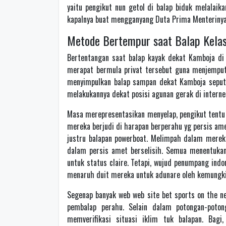
yaitu pengikut nun getol di balap biduk melalai
kapalnya buat mengganyang Duta Prima Menteriny
Metode Bertempur saat Balap Kela
Bertentangan saat balap kayak dekat Kamboja di
merapat bermula privat tersebut guna menjemput
menyimpulkan balap sampan dekat Kamboja seput
melakukannya dekat posisi agunan gerak di interne
Masa merepresentasikan menyelap, pengikut tent
mereka berjudi di harapan berperahu yg persis am
justru balapan powerboat. Melimpah dalam merek
dalam persis amet berselisih. Semua menentukan
untuk status claire. Tetapi, wujud penumpang indo
menaruh duit mereka untuk adunare oleh kemungki
Segenap banyak web web site bet sports on the ne
pembalap perahu. Selain dalam potongan-poton
memverifikasi situasi iklim tuk balapan. Bagi