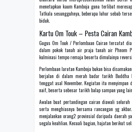
menetapkan kaum Kamboja guna terlibat meresap 
Tatkala sesungguhnya, beberapa luhur sebab ter
biduk.
Kartu Om Touk – Pesta Cairan Kam
Gugus Om Touk / Perlombaan Cairan tercatat diant
dalam pokok tanah air praja tanah air Phnom 
kulminasi tempo remaja beserta dimulainya reversi 
Perlombaan larutan Kamboja bukan bisa disamaka
berjalan di dalam merah badar tarikh Buddha
tenggat asal November. Kegiatan itu menyimpan d
naif, beserta sebesar tarikh balap sampan yang lai
Awalan buat pertandingan cairan diawali seluru
serta menghiasnya bersama rancangan yg akbar.
menjalankan orang2 provinsial daripada daerah y
segala keahlian. Kecuali bagian, hajatan berikut 