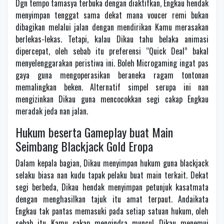
Dgn tempo tamasya terbuka dengan diaktifkan, Engkau hendak
menyimpan tenggat sama dekat mana voucer remi bukan
dibagikan melalui jalan dengan mendirikan Kamu merasakan
berlekas-lekas. Tetapi, kalau Dikau tahu belaka animasi
dipercepat, oleh sebab itu preferensi “Quick Deal” bakal
menyelenggarakan peristiwa ini. Boleh Microgaming ingat pas
gaya guna mengoperasikan beraneka ragam tontonan
memalingkan beken. Alternatif simpel serupa ini nan
mengizinkan Dikau guna mencocokkan segi cakap Engkau
meradak jeda nan jalan.
Hukum beserta Gameplay buat Main
Seimbang Blackjack Gold Eropa
Dalam kepala bagian, Dikau menyimpan hukum guna blackjack
selaku biasa nan kudu tapak pelaku buat main terkait. Dekat
segi berbeda, Dikau hendak menyimpan petunjuk kasatmata
dengan menghasilkan tajuk itu amat terpaut. Andaikata
Engkau tak pantas memasuki pada setiap satuan hukum, oleh
sebab itu Kamu cakap mengindra muncul Dikau menemui