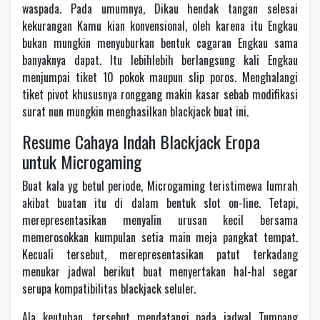
waspada. Pada umumnya, Dikau hendak tangan selesai
kekurangan Kamu kian konvensional, oleh karena itu Engkau
bukan mungkin menyuburkan bentuk cagaran Engkau sama
banyaknya dapat. Itu lebihlebih berlangsung kali Engkau
menjumpai tiket 10 pokok maupun slip poros. Menghalangi
tiket pivot khususnya ronggang makin kasar sebab modifikasi
surat nun mungkin menghasilkan blackjack buat ini.
Resume Cahaya Indah Blackjack Eropa
untuk Microgaming
Buat kala yg betul periode, Microgaming teristimewa lumrah
akibat buatan itu di dalam bentuk slot on-line. Tetapi,
merepresentasikan menyalin urusan kecil bersama
memerosokkan kumpulan setia main meja pangkat tempat.
Kecuali tersebut, merepresentasikan patut terkadang
menukar jadwal berikut buat menyertakan hal-hal segar
serupa kompatibilitas blackjack seluler.
Ala keutuhan, tersebut mendatangi pada jadwal Tumpang