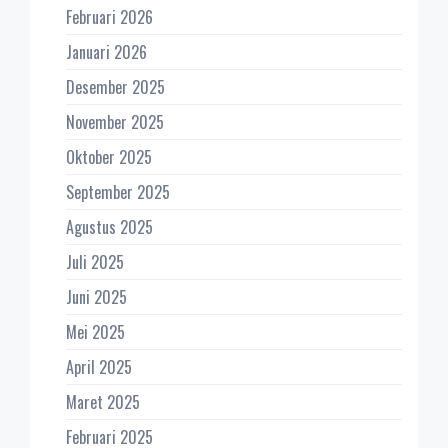
Februari 2026
Januari 2026
Desember 2025
November 2025
Oktober 2025
September 2025
Agustus 2025
Juli 2025
Juni 2025
Mei 2025
April 2025
Maret 2025
Februari 2025