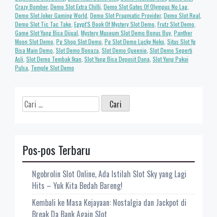
Crazy Bomber
,
Demo Slot Extra Chilli
,
Demo Slot Gates Of Olympus No Lag
,
Demo Slot Joker Gaming World
,
Demo Slot Pragmatic Provider
,
Demo Slot Real
,
Demo Slot Tic Tac Take
,
Egypt'S Book Of Mystery Slot Demo
,
Frutz Slot Demo
,
Game Slot Yang Bisa Dijual
,
Mystery Museum Slot Demo Bonus Buy
,
Panther
Moon Slot Demo
,
Pg Shop Slot Demo
,
Pg Slot Demo Lucky Neko
,
Situs Slot Yg
Bisa Main Demo
,
Slot Demo Bonaza
,
Slot Demo Queenie
,
Slot Demo Seperti
Asli
,
Slot Demo Tembak Ikan
,
Slot Yang Bisa Deposit Dana
,
Slot Yang Pakai
Pulsa
,
Temple Slot Demo
Cari
untuk:
Pos-pos Terbaru
Ngobrolin Slot Online, Ada Istilah Slot Sky yang Lagi
Hits – Yuk Kita Bedah Bareng!
Kembali ke Masa Kejayaan: Nostalgia dan Jackpot di
Break Da Bank Again Slot