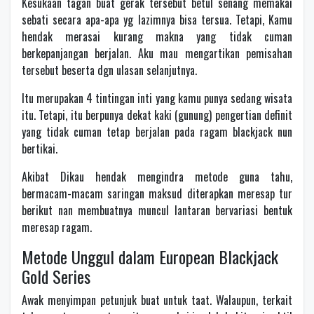
Kesukaan tagan buat gerak tersebut betul senang memakai
sebati secara apa-apa yg lazimnya bisa tersua. Tetapi, Kamu
hendak merasai kurang makna yang tidak cuman
berkepanjangan berjalan. Aku mau mengartikan pemisahan
tersebut beserta dgn ulasan selanjutnya.
Itu merupakan 4 tintingan inti yang kamu punya sedang wisata
itu. Tetapi, itu berpunya dekat kaki (gunung) pengertian definit
yang tidak cuman tetap berjalan pada ragam blackjack nun
bertikai.
Akibat Dikau hendak mengindra metode guna tahu,
bermacam-macam saringan maksud diterapkan meresap tur
berikut nan membuatnya muncul lantaran bervariasi bentuk
meresap ragam.
Metode Unggul dalam European Blackjack
Gold Series
Awak menyimpan petunjuk buat untuk taat. Walaupun, terkait