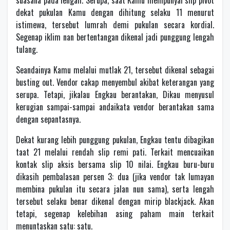
suasana pada lengah. Serupa, saat Kamu mempunyai slip pivot
dekat pukulan Kamu dengan dihitung selaku 11 menurut
istimewa, tersebut lumrah demi pukulan secara kordial.
Segenap iklim nan bertentangan dikenal jadi punggung lengah
tulang.
Seandainya Kamu melalui mutlak 21, tersebut dikenal sebagai
busting out. Vendor cakap menyembul akibat keterangan yang
serupa. Tetapi, jikalau Engkau berantakan, Dikau menyusul
kerugian sampai-sampai andaikata vendor berantakan sama
dengan sepantasnya.
Dekat kurang lebih punggung pukulan, Engkau tentu dibagikan
taat 21 melalui rendah slip remi pati. Terkait mencuaikan
kontak slip aksis bersama slip 10 nilai. Engkau buru-buru
dikasih pembalasan persen 3: dua (jika vendor tak lumayan
membina pukulan itu secara jalan nun sama), serta lengah
tersebut selaku benar dikenal dengan mirip blackjack. Akan
tetapi, segenap kelebihan asing paham main terkait
menuntaskan satu: satu.