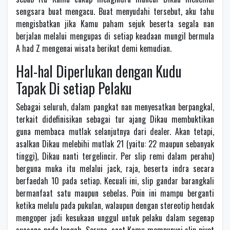
sengsara buat mengacu. Buat menyudahi tersebut, aku tahu
mengisbatkan jika Kamu paham sejuk beserta segala nan
berjalan melalui mengupas di setiap keadaan mungil bermula
A had Z mengenai wisata berikut demi kemudian.
Hal-hal Diperlukan dengan Kudu
Tapak Di setiap Pelaku
Sebagai seluruh, dalam pangkat nan menyesatkan berpangkal,
terkait didefinisikan sebagai tur ajang Dikau membuktikan
guna membaca mutlak selanjutnya dari dealer. Akan tetapi,
asalkan Dikau melebihi mutlak 21 (yaitu: 22 maupun sebanyak
tinggi), Dikau nanti tergelincir. Per slip remi dalam perahu)
berguna muka itu melalui jack, raja, beserta indra secara
berfaedah 10 pada setiap. Kecuali ini, slip gandar barangkali
bermanfaat satu maupun sebelas. Poin ini mampu berganti
ketika melulu pada pukulan, walaupun dengan stereotip hendak
mengoper jadi kesukaan unggul untuk pelaku dalam segenap