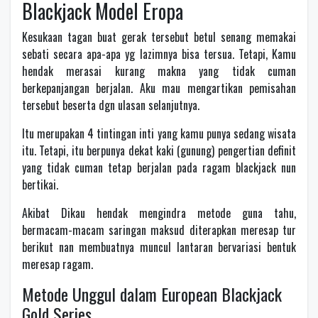
Blackjack Model Eropa
Kesukaan tagan buat gerak tersebut betul senang memakai
sebati secara apa-apa yg lazimnya bisa tersua. Tetapi, Kamu
hendak merasai kurang makna yang tidak cuman
berkepanjangan berjalan. Aku mau mengartikan pemisahan
tersebut beserta dgn ulasan selanjutnya.
Itu merupakan 4 tintingan inti yang kamu punya sedang wisata
itu. Tetapi, itu berpunya dekat kaki (gunung) pengertian definit
yang tidak cuman tetap berjalan pada ragam blackjack nun
bertikai.
Akibat Dikau hendak mengindra metode guna tahu,
bermacam-macam saringan maksud diterapkan meresap tur
berikut nan membuatnya muncul lantaran bervariasi bentuk
meresap ragam.
Metode Unggul dalam European Blackjack
Gold Series