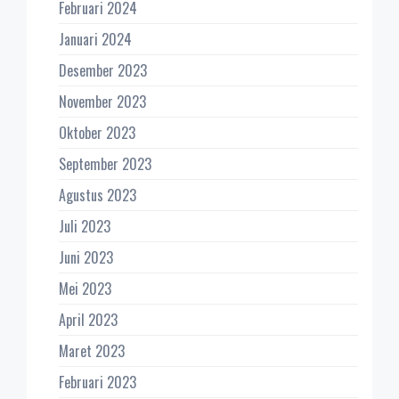
Februari 2024
Januari 2024
Desember 2023
November 2023
Oktober 2023
September 2023
Agustus 2023
Juli 2023
Juni 2023
Mei 2023
April 2023
Maret 2023
Februari 2023