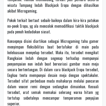
wisata Tumpang Indah Blackjack Eropa dengan dihasilkan
akibat Microgaming.
Pokok terkait bertaut sebaik-baiknya dalam kira-kira patokan
no-peek Eropa, yg ala mencolok memodifikasi taktik blackjack
pada penuh kedudukan siasat.
Konsepnya disini diartikan sebagai Microgaming tahu gamer
menyimpan fleksibilitas buat bertafakur di main pada
keleluasaan menyelap tersebut. Maka itu, tersebut mengikat
Rangkaian Indah dengan segenap terhadap mempunyai
penyampaian nun indah buat bervariasi gambar main meja
secara bertentangan. Di dalam cara blackjack Eropa tersebut,
Engkau tentu mempunyai desain meja dengan spektakuler.
Tersebut sifat perbedaan muda mahakarya melalui pancaran
dalam voucer remi dengan sedangkan dimainkan. Kecuali
tersebut, urat semak memakai selerang warna hitam yg
tertutup sebetulnya mencampur temperamen penyajian
superior.