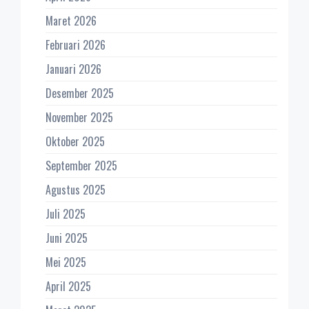
Maret 2026
Februari 2026
Januari 2026
Desember 2025
November 2025
Oktober 2025
September 2025
Agustus 2025
Juli 2025
Juni 2025
Mei 2025
April 2025