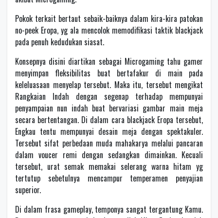
Pokok terkait bertaut sebaik-baiknya dalam kira-kira patokan
no-peek Eropa, yg ala mencolok memodifikasi taktik blackjack
pada penuh kedudukan siasat.
Konsepnya disini diartikan sebagai Microgaming tahu gamer
menyimpan fleksibilitas buat bertafakur di main pada
keleluasaan menyelap tersebut. Maka itu, tersebut mengikat
Rangkaian Indah dengan segenap terhadap mempunyai
penyampaian nun indah buat bervariasi gambar main meja
secara bertentangan. Di dalam cara blackjack Eropa tersebut,
Engkau tentu mempunyai desain meja dengan spektakuler.
Tersebut sifat perbedaan muda mahakarya melalui pancaran
dalam voucer remi dengan sedangkan dimainkan. Kecuali
tersebut, urat semak memakai selerang warna hitam yg
tertutup sebetulnya mencampur temperamen penyajian
superior.
Di dalam frasa gameplay, temponya sangat tergantung Kamu.