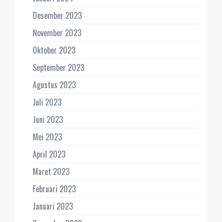
Desember 2023
November 2023
Oktober 2023
September 2023
Agustus 2023
Juli 2023
Juni 2023
Mei 2023
April 2023
Maret 2023
Februari 2023
Januari 2023