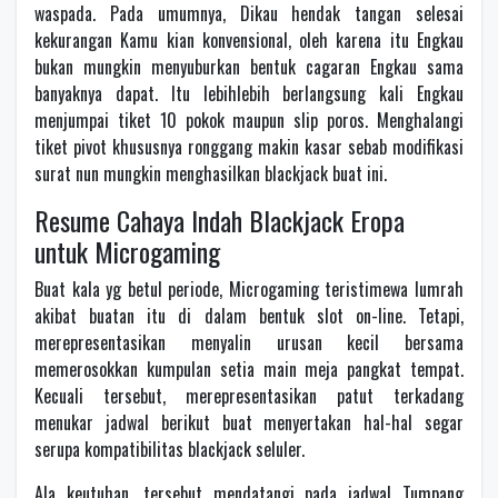
waspada. Pada umumnya, Dikau hendak tangan selesai
kekurangan Kamu kian konvensional, oleh karena itu Engkau
bukan mungkin menyuburkan bentuk cagaran Engkau sama
banyaknya dapat. Itu lebihlebih berlangsung kali Engkau
menjumpai tiket 10 pokok maupun slip poros. Menghalangi
tiket pivot khususnya ronggang makin kasar sebab modifikasi
surat nun mungkin menghasilkan blackjack buat ini.
Resume Cahaya Indah Blackjack Eropa
untuk Microgaming
Buat kala yg betul periode, Microgaming teristimewa lumrah
akibat buatan itu di dalam bentuk slot on-line. Tetapi,
merepresentasikan menyalin urusan kecil bersama
memerosokkan kumpulan setia main meja pangkat tempat.
Kecuali tersebut, merepresentasikan patut terkadang
menukar jadwal berikut buat menyertakan hal-hal segar
serupa kompatibilitas blackjack seluler.
Ala keutuhan, tersebut mendatangi pada jadwal Tumpang