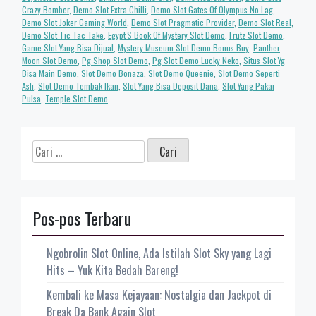
Crazy Bomber
,
Demo Slot Extra Chilli
,
Demo Slot Gates Of Olympus No Lag
,
Demo Slot Joker Gaming World
,
Demo Slot Pragmatic Provider
,
Demo Slot Real
,
Demo Slot Tic Tac Take
,
Egypt'S Book Of Mystery Slot Demo
,
Frutz Slot Demo
,
Game Slot Yang Bisa Dijual
,
Mystery Museum Slot Demo Bonus Buy
,
Panther
Moon Slot Demo
,
Pg Shop Slot Demo
,
Pg Slot Demo Lucky Neko
,
Situs Slot Yg
Bisa Main Demo
,
Slot Demo Bonaza
,
Slot Demo Queenie
,
Slot Demo Seperti
Asli
,
Slot Demo Tembak Ikan
,
Slot Yang Bisa Deposit Dana
,
Slot Yang Pakai
Pulsa
,
Temple Slot Demo
Cari
untuk:
Pos-pos Terbaru
Ngobrolin Slot Online, Ada Istilah Slot Sky yang Lagi
Hits – Yuk Kita Bedah Bareng!
Kembali ke Masa Kejayaan: Nostalgia dan Jackpot di
Break Da Bank Again Slot