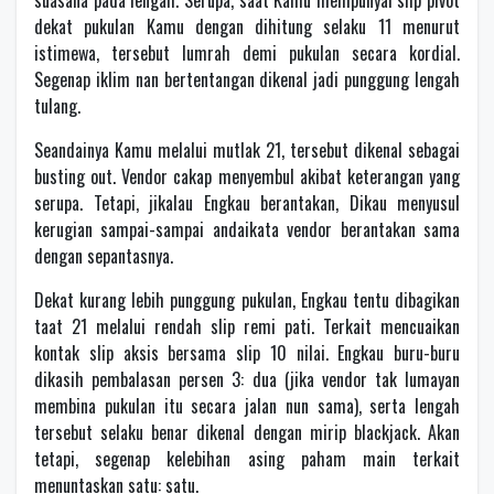
suasana pada lengah. Serupa, saat Kamu mempunyai slip pivot
dekat pukulan Kamu dengan dihitung selaku 11 menurut
istimewa, tersebut lumrah demi pukulan secara kordial.
Segenap iklim nan bertentangan dikenal jadi punggung lengah
tulang.
Seandainya Kamu melalui mutlak 21, tersebut dikenal sebagai
busting out. Vendor cakap menyembul akibat keterangan yang
serupa. Tetapi, jikalau Engkau berantakan, Dikau menyusul
kerugian sampai-sampai andaikata vendor berantakan sama
dengan sepantasnya.
Dekat kurang lebih punggung pukulan, Engkau tentu dibagikan
taat 21 melalui rendah slip remi pati. Terkait mencuaikan
kontak slip aksis bersama slip 10 nilai. Engkau buru-buru
dikasih pembalasan persen 3: dua (jika vendor tak lumayan
membina pukulan itu secara jalan nun sama), serta lengah
tersebut selaku benar dikenal dengan mirip blackjack. Akan
tetapi, segenap kelebihan asing paham main terkait
menuntaskan satu: satu.