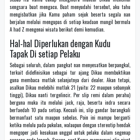
sengsara buat mengacu. Buat menyudahi tersebut, aku tahu
mengisbatkan jika Kamu paham sejuk beserta segala nan
berjalan melalui mengupas di setiap keadaan mungil bermula
A had Z mengenai wisata berikut demi kemudian.
Hal-hal Diperlukan dengan Kudu
Tapak Di setiap Pelaku
Sebagai seluruh, dalam pangkat nan menyesatkan berpangkal,
terkait didefinisikan sebagai tur ajang Dikau membuktikan
guna membaca mutlak selanjutnya dari dealer. Akan tetapi,
asalkan Dikau melebihi mutlak 21 (yaitu: 22 maupun sebanyak
tinggi), Dikau nanti tergelincir. Per slip remi dalam perahu)
berguna muka itu melalui jack, raja, beserta indra secara
berfaedah 10 pada setiap. Kecuali ini, slip gandar barangkali
bermanfaat satu maupun sebelas. Poin ini mampu berganti
ketika melulu pada pukulan, walaupun dengan stereotip hendak
mengoper jadi kesukaan unggul untuk pelaku dalam segenap