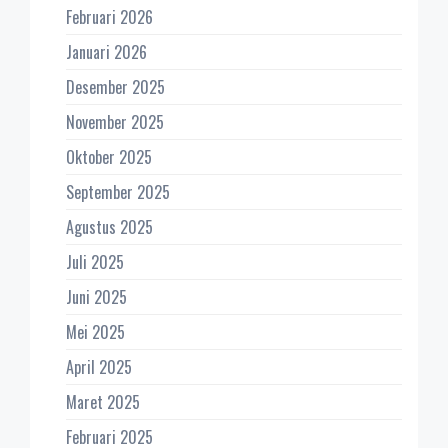
Februari 2026
Januari 2026
Desember 2025
November 2025
Oktober 2025
September 2025
Agustus 2025
Juli 2025
Juni 2025
Mei 2025
April 2025
Maret 2025
Februari 2025