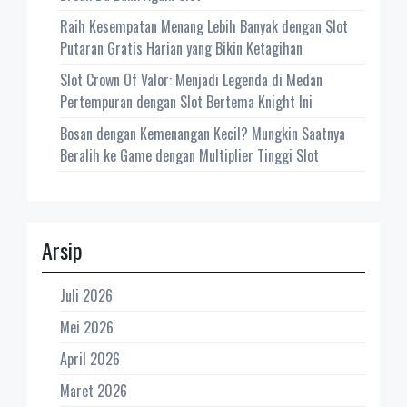
Raih Kesempatan Menang Lebih Banyak dengan Slot
Putaran Gratis Harian yang Bikin Ketagihan
Slot Crown Of Valor: Menjadi Legenda di Medan
Pertempuran dengan Slot Bertema Knight Ini
Bosan dengan Kemenangan Kecil? Mungkin Saatnya
Beralih ke Game dengan Multiplier Tinggi Slot
Arsip
Juli 2026
Mei 2026
April 2026
Maret 2026