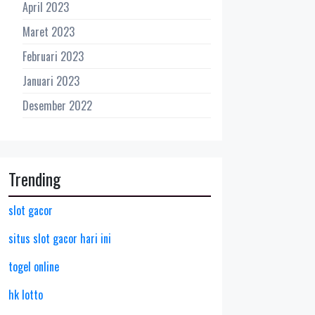
April 2023
Maret 2023
Februari 2023
Januari 2023
Desember 2022
Trending
slot gacor
situs slot gacor hari ini
togel online
hk lotto