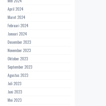
Mei 2024
April 2024
Maret 2024
Februari 2024
Januari 2024
Desember 2023
November 2023
Oktober 2023
September 2023
Agustus 2023
Juli 2023
Juni 2023
Mei 2023