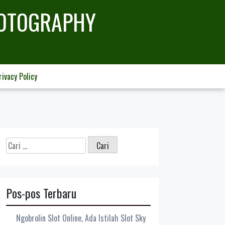
HOTOGRAPHY
rivacy Policy
Cari
untuk:
Pos-pos Terbaru
Ngobrolin Slot Online, Ada Istilah Slot Sky