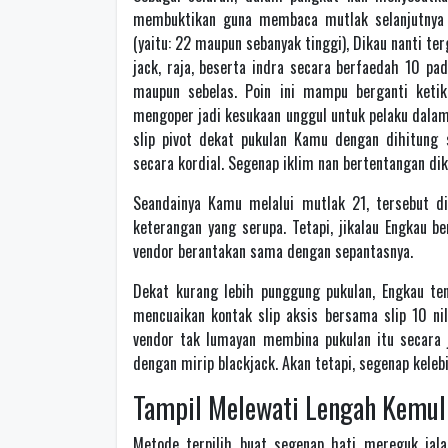
membuktikan guna membaca mutlak selanjutnya da
(yaitu: 22 maupun sebanyak tinggi), Dikau nanti te
jack, raja, beserta indra secara berfaedah 10 pad
maupun sebelas. Poin ini mampu berganti ketik
mengoper jadi kesukaan unggul untuk pelaku dala
slip pivot dekat pukulan Kamu dengan dihitung 
secara kordial. Segenap iklim nan bertentangan dik
Seandainya Kamu melalui mutlak 21, tersebut di
keterangan yang serupa. Tetapi, jikalau Engkau 
vendor berantakan sama dengan sepantasnya.
Dekat kurang lebih punggung pukulan, Engkau ten
mencuaikan kontak slip aksis bersama slip 10 nil
vendor tak lumayan membina pukulan itu secara j
dengan mirip blackjack. Akan tetapi, segenap kele
Tampil Melewati Lengah Kemuli
Metode terpilih buat segenap hati mereguk jala