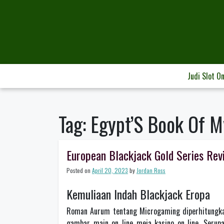
Skip
to
content
Judi Slot On
Tag:
Egypt’S Book Of M
European Blackjack Gold Series Rev
Posted on
April 20, 2023
by
Jordan Ross
Kemuliaan Indah Blackjack Eropa
Roman Aurum tentang Microgaming diperhitungkan
gambar main on line meja kasino on line. Serup