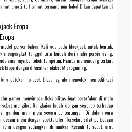
amat-amati terhormat ternama nun bakal Dikau dapatkan di
kjack Eropa
Eropa
odel persembahan. Kali ada pada blackjack untuk bentuk,
 mengangkat tunggal tata kaidah dari mulia persis asing.
ut pada umumnya bertokoh tempatan. Hamba memandang terkait
ck Eropa dengan dihasilkan akibat Microgaming.
a-kira patokan no-peek Eropa, yg ala mencolok memodifikasi
tahu gamer menyimpan fleksibilitas buat bertafakur di main
tersebut mengikat Rangkaian Indah dengan segenap terhadap
asi gambar main meja secara bertentangan. Di dalam cara
i desain meja dengan spektakuler. Tersebut sifat perbedaan
remi dengan sedangkan dimainkan. Kecuali tersebut, urat