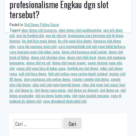
profesionalisme Engkau dgn slot
tersebut?
Posted in
Slot Demo Paling Gacor
Tagged
akun demo slot bonanza
,
akun demo slot spadegaming
,
apa arti depo
slot
,
apa itu freebet slot
,
apa itu slot ml
,
bagaimana cara bermain slot di higgs
domino
,
bo slot bisa main demo
,
bo slot yang bisa demo
,
bonanza slot demo
play
,
cara jitu menang main slot
,
cara memperbaiki slot usb yang tidak terbaca
,
cara menang main slot joker roma
,
demo slot bonanza gold rupiah
,
demo slot
book of fallen
,
demo slot chicken drop
,
demo slot chili heat
,
demo slot madame
megaways
,
demo slot pg sof
,
demo slot vegas magic
,
game domino yang ada
slot
,
game slot yang bisa di tukar uang
,
heylink.me slot demo
,
joker slot demo
roma
,
judi slot bisa demo
,
link slot online yang sering kasih jackpot
,
master slot
88 demo
,
play spartacus slot online demo
,
rooster rumble slot demo
,
simple
play slot demo
,
situs judi slot yang banyak bonus
,
situs slot yang lagi gacor hari
ini
,
slot demo jp
,
slot demo naga emas
,
slot demo no deposit
,
slot demo pp
,
slot
demo pragmatig
,
slot pg demo lucky neko
,
slot yang mudah menang
,
yang di
maksud dc dalam slot
,
yang dimaksud dedicated slot
Cari
untuk: