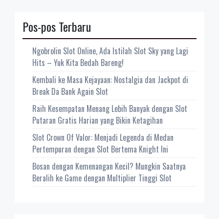
Pos-pos Terbaru
Ngobrolin Slot Online, Ada Istilah Slot Sky yang Lagi
Hits – Yuk Kita Bedah Bareng!
Kembali ke Masa Kejayaan: Nostalgia dan Jackpot di
Break Da Bank Again Slot
Raih Kesempatan Menang Lebih Banyak dengan Slot
Putaran Gratis Harian yang Bikin Ketagihan
Slot Crown Of Valor: Menjadi Legenda di Medan
Pertempuran dengan Slot Bertema Knight Ini
Bosan dengan Kemenangan Kecil? Mungkin Saatnya
Beralih ke Game dengan Multiplier Tinggi Slot