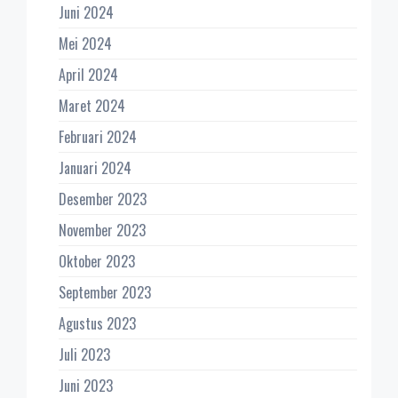
Juni 2024
Mei 2024
April 2024
Maret 2024
Februari 2024
Januari 2024
Desember 2023
November 2023
Oktober 2023
September 2023
Agustus 2023
Juli 2023
Juni 2023