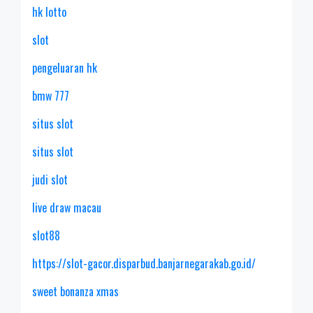
hk lotto
slot
pengeluaran hk
bmw 777
situs slot
situs slot
judi slot
live draw macau
slot88
https://slot-gacor.disparbud.banjarnegarakab.go.id/
sweet bonanza xmas