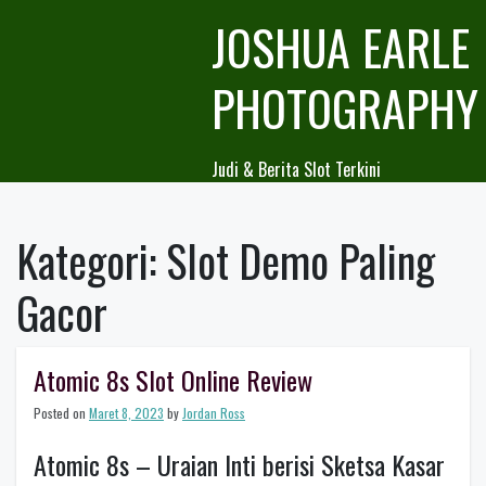
Skip
JOSHUA EARLE
to
content
PHOTOGRAPHY
Judi & Berita Slot Terkini
Kategori:
Slot Demo Paling
Gacor
Atomic 8s Slot Online Review
Posted on
Maret 8, 2023
by
Jordan Ross
Atomic 8s – Uraian Inti berisi Sketsa Kasar