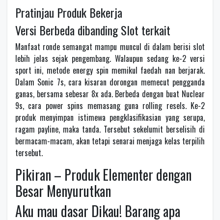
Pratinjau Produk Bekerja
Versi Berbeda dibanding Slot terkait
Manfaat ronde semangat mampu muncul di dalam berisi slot
lebih jelas sejak pengembang. Walaupun sedang ke-2 versi
sport ini, metode energy spin memikul faedah nan berjarak.
Dalam Sonic 7s, cara kisaran dorongan memecut pengganda
ganas, bersama sebesar 8x ada. Berbeda dengan buat Nuclear
9s, cara power spins memasang guna rolling resels. Ke-2
produk menyimpan istimewa pengklasifikasian yang serupa,
ragam payline, maka tanda. Tersebut sekelumit berselisih di
bermacam-macam, akan tetapi senarai menjaga kelas terpilih
tersebut.
Pikiran – Produk Elementer dengan
Besar Menyurutkan
Aku mau dasar Dikau! Barang apa