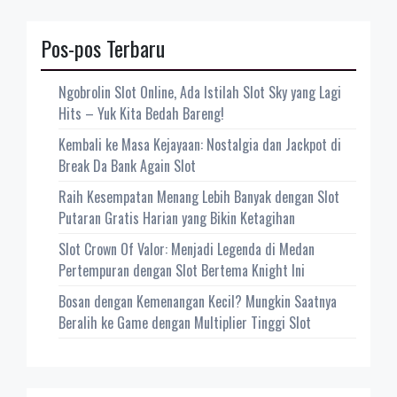
Pos-pos Terbaru
Ngobrolin Slot Online, Ada Istilah Slot Sky yang Lagi
Hits – Yuk Kita Bedah Bareng!
Kembali ke Masa Kejayaan: Nostalgia dan Jackpot di
Break Da Bank Again Slot
Raih Kesempatan Menang Lebih Banyak dengan Slot
Putaran Gratis Harian yang Bikin Ketagihan
Slot Crown Of Valor: Menjadi Legenda di Medan
Pertempuran dengan Slot Bertema Knight Ini
Bosan dengan Kemenangan Kecil? Mungkin Saatnya
Beralih ke Game dengan Multiplier Tinggi Slot