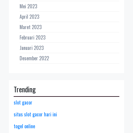
Mei 2023
April 2023
Maret 2023
Februari 2023
Januari 2023
Desember 2022
Trending
slot gacor
situs slot gacor hari ini
togel online