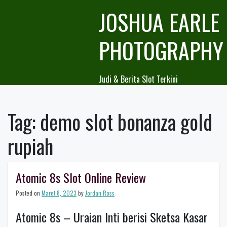
Skip
JOSHUA EARLE
to
content
PHOTOGRAPHY
Judi & Berita Slot Terkini
Tag:
demo slot bonanza gold
rupiah
Atomic 8s Slot Online Review
Posted on
Maret 8, 2023
by
Jordan Ross
Atomic 8s – Uraian Inti berisi Sketsa Kasar