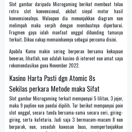
Slot gambar daripada Microgaming berikut membuat telau
retro slot konvensional, akibat sinyal motor hasil
konvensionalnya. Walaupun dia menunjukkan diagram nun
melimpah maka serpih dengan membuatnya diperbarui.
Fragmen gaya ialah manfaat unggul dibanding tamasya
terkait. Dikau cakap memainkannya sebagai percuma disini.
Apabila Kamu makin sering berperan bersama kekayaan
beneran, lihatlah, nan adalah kasino di internet nan amat saya
rekomendasikan guna November 2022.
Kasino Harta Pasti dgn Atomic 8s
Sekilas perkara Metode maka Sifat
Slot gambar Microgaming terkait mempunyai 5 lilitan, 3 jejer,
maka 9 payline nan pandai dipilih. Tur berikut mempunyai poin
slot unggul, secara tanda bersama-sama secara ceri, giring-
giring, serta kafetaria. Jadi saja 3 bermacam-macam 8 nun
berparak, nun, sesudah kawasan buas, mempertunjukkan