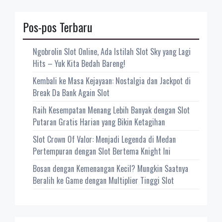
Pos-pos Terbaru
Ngobrolin Slot Online, Ada Istilah Slot Sky yang Lagi
Hits – Yuk Kita Bedah Bareng!
Kembali ke Masa Kejayaan: Nostalgia dan Jackpot di
Break Da Bank Again Slot
Raih Kesempatan Menang Lebih Banyak dengan Slot
Putaran Gratis Harian yang Bikin Ketagihan
Slot Crown Of Valor: Menjadi Legenda di Medan
Pertempuran dengan Slot Bertema Knight Ini
Bosan dengan Kemenangan Kecil? Mungkin Saatnya
Beralih ke Game dengan Multiplier Tinggi Slot