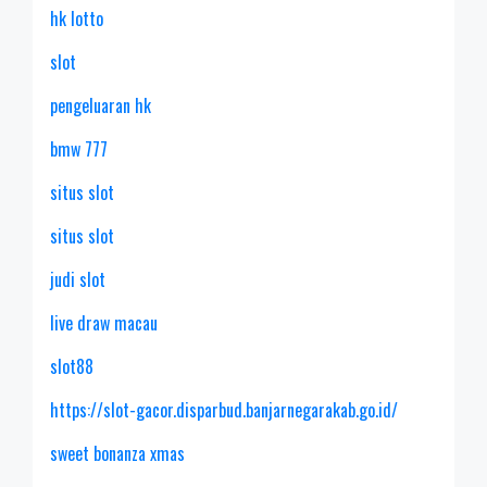
hk lotto
slot
pengeluaran hk
bmw 777
situs slot
situs slot
judi slot
live draw macau
slot88
https://slot-gacor.disparbud.banjarnegarakab.go.id/
sweet bonanza xmas