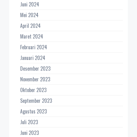
Juni 2024
Mei 2024
April 2024
Maret 2024
Februari 2024
Januari 2024
Desember 2023
November 2023
Oktober 2023
September 2023
Agustus 2023
Juli 2023
Juni 2023