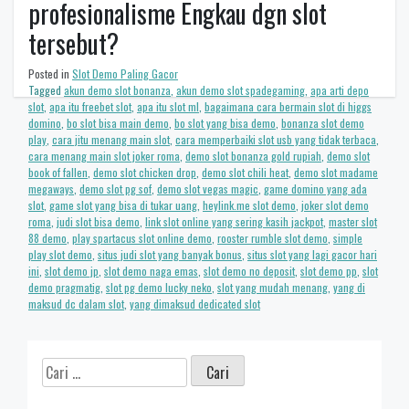
profesionalisme Engkau dgn slot
tersebut?
Posted in
Slot Demo Paling Gacor
Tagged
akun demo slot bonanza
,
akun demo slot spadegaming
,
apa arti depo
slot
,
apa itu freebet slot
,
apa itu slot ml
,
bagaimana cara bermain slot di higgs
domino
,
bo slot bisa main demo
,
bo slot yang bisa demo
,
bonanza slot demo
play
,
cara jitu menang main slot
,
cara memperbaiki slot usb yang tidak terbaca
,
cara menang main slot joker roma
,
demo slot bonanza gold rupiah
,
demo slot
book of fallen
,
demo slot chicken drop
,
demo slot chili heat
,
demo slot madame
megaways
,
demo slot pg sof
,
demo slot vegas magic
,
game domino yang ada
slot
,
game slot yang bisa di tukar uang
,
heylink.me slot demo
,
joker slot demo
roma
,
judi slot bisa demo
,
link slot online yang sering kasih jackpot
,
master slot
88 demo
,
play spartacus slot online demo
,
rooster rumble slot demo
,
simple
play slot demo
,
situs judi slot yang banyak bonus
,
situs slot yang lagi gacor hari
ini
,
slot demo jp
,
slot demo naga emas
,
slot demo no deposit
,
slot demo pp
,
slot
demo pragmatig
,
slot pg demo lucky neko
,
slot yang mudah menang
,
yang di
maksud dc dalam slot
,
yang dimaksud dedicated slot
Cari
untuk: