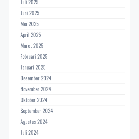
Juli 2025
Juni 2025
Mei 2025
April 2025
Maret 2025
Februari 2025
Januari 2025
Desember 2024
November 2024
Oktober 2024
September 2024
Agustus 2024
Juli 2024