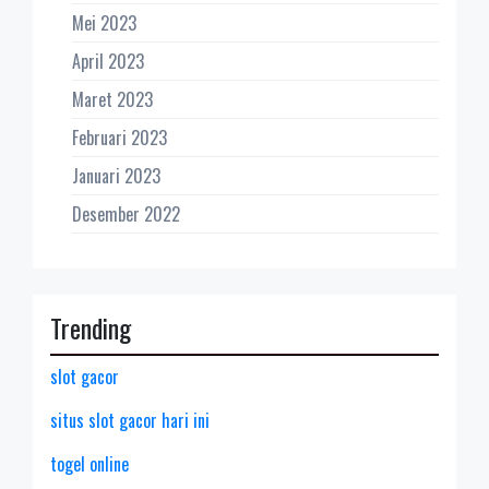
Mei 2023
April 2023
Maret 2023
Februari 2023
Januari 2023
Desember 2022
Trending
slot gacor
situs slot gacor hari ini
togel online