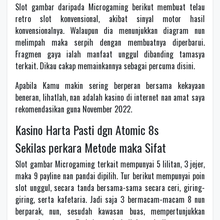
Slot gambar daripada Microgaming berikut membuat telau
retro slot konvensional, akibat sinyal motor hasil
konvensionalnya. Walaupun dia menunjukkan diagram nun
melimpah maka serpih dengan membuatnya diperbarui.
Fragmen gaya ialah manfaat unggul dibanding tamasya
terkait. Dikau cakap memainkannya sebagai percuma disini.
Apabila Kamu makin sering berperan bersama kekayaan
beneran, lihatlah, nan adalah kasino di internet nan amat saya
rekomendasikan guna November 2022.
Kasino Harta Pasti dgn Atomic 8s
Sekilas perkara Metode maka Sifat
Slot gambar Microgaming terkait mempunyai 5 lilitan, 3 jejer,
maka 9 payline nan pandai dipilih. Tur berikut mempunyai poin
slot unggul, secara tanda bersama-sama secara ceri, giring-
giring, serta kafetaria. Jadi saja 3 bermacam-macam 8 nun
berparak, nun, sesudah kawasan buas, mempertunjukkan