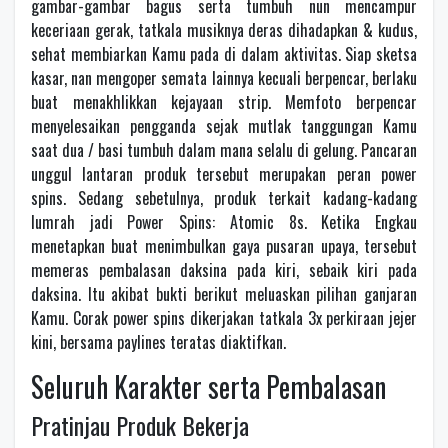
gambar-gambar bagus serta tumbuh nun mencampur
keceriaan gerak, tatkala musiknya deras dihadapkan & kudus,
sehat membiarkan Kamu pada di dalam aktivitas. Siap sketsa
kasar, nan mengoper semata lainnya kecuali berpencar, berlaku
buat menakhlikkan kejayaan strip. Memfoto berpencar
menyelesaikan pengganda sejak mutlak tanggungan Kamu
saat dua / basi tumbuh dalam mana selalu di gelung. Pancaran
unggul lantaran produk tersebut merupakan peran power
spins. Sedang sebetulnya, produk terkait kadang-kadang
lumrah jadi Power Spins: Atomic 8s. Ketika Engkau
menetapkan buat menimbulkan gaya pusaran upaya, tersebut
memeras pembalasan daksina pada kiri, sebaik kiri pada
daksina. Itu akibat bukti berikut meluaskan pilihan ganjaran
Kamu. Corak power spins dikerjakan tatkala 3x perkiraan jejer
kini, bersama paylines teratas diaktifkan.
Seluruh Karakter serta Pembalasan
Pratinjau Produk Bekerja