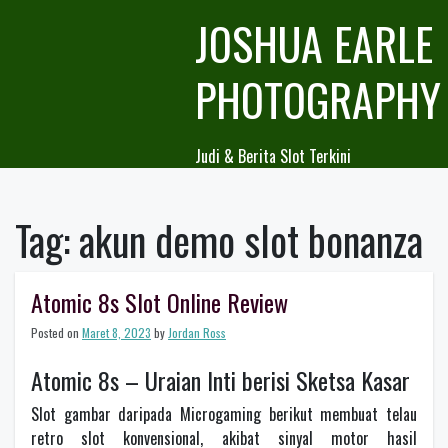
Skip
JOSHUA EARLE
to
content
PHOTOGRAPHY
Judi & Berita Slot Terkini
Tag:
akun demo slot bonanza
Atomic 8s Slot Online Review
Posted on
Maret 8, 2023
by
Jordan Ross
Atomic 8s – Uraian Inti berisi Sketsa Kasar
Slot gambar daripada Microgaming berikut membuat telau
retro slot konvensional, akibat sinyal motor hasil