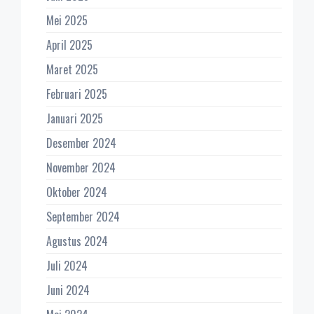
Mei 2025
April 2025
Maret 2025
Februari 2025
Januari 2025
Desember 2024
November 2024
Oktober 2024
September 2024
Agustus 2024
Juli 2024
Juni 2024