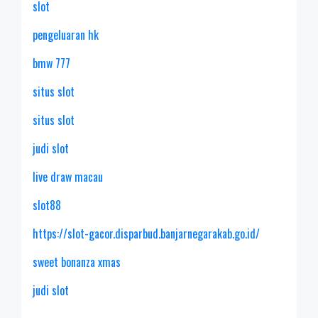
slot
pengeluaran hk
bmw 777
situs slot
situs slot
judi slot
live draw macau
slot88
https://slot-gacor.disparbud.banjarnegarakab.go.id/
sweet bonanza xmas
judi slot